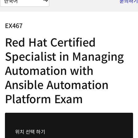
문의하기
이
지
언
EX467
어
Red Hat Certified
변
경
Specialist in Managing
Automation with
Ansible Automation
Platform Exam
위치 선택 하기