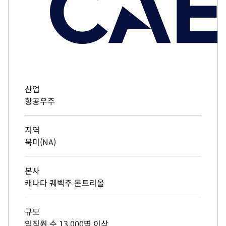
산업
항공우주
지역
북미(NA)
본사
캐나다 퀘벡주 몬트리올
규모
임직원 수 13,000명 이상