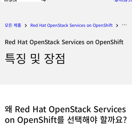
문의하기
이
지
언
모든 제품
Red Hat OpenStack Services on OpenShift
Red Hat OpenStack Services on OpenShift
어
변
Red Hat OpenStack Services on OpenShift
경
특징 및 장점
왜 Red Hat OpenStack Services
on OpenShift를 선택해야 할까요?