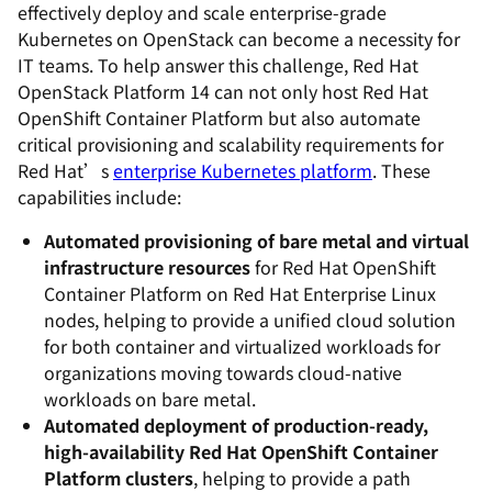
effectively deploy and scale enterprise-grade
Kubernetes on OpenStack can become a necessity for
IT teams. To help answer this challenge, Red Hat
OpenStack Platform 14 can not only host Red Hat
OpenShift Container Platform but also automate
critical provisioning and scalability requirements for
Red Hat’s
enterprise Kubernetes platform
. These
capabilities include:
Automated provisioning of bare metal and virtual
infrastructure resources
for Red Hat OpenShift
Container Platform on Red Hat Enterprise Linux
nodes, helping to provide a unified cloud solution
for both container and virtualized workloads for
organizations moving towards cloud-native
workloads on bare metal.
Automated deployment of production-ready,
high-availability Red Hat OpenShift Container
Platform clusters
, helping to provide a path