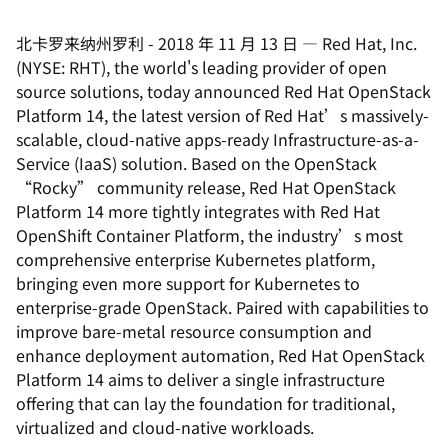
北卡罗来纳州罗利
-
2018 年 11 月 13 日
—
Red Hat, Inc.
(NYSE: RHT), the world's leading provider of open
source solutions, today announced Red Hat OpenStack
Platform 14, the latest version of Red Hat’s massively-
scalable, cloud-native apps-ready Infrastructure-as-a-
Service (IaaS) solution. Based on the OpenStack
“Rocky” community release, Red Hat OpenStack
Platform 14 more tightly integrates with Red Hat
OpenShift Container Platform, the industry’s most
comprehensive enterprise Kubernetes platform,
bringing even more support for Kubernetes to
enterprise-grade OpenStack. Paired with capabilities to
improve bare-metal resource consumption and
enhance deployment automation, Red Hat OpenStack
Platform 14 aims to deliver a single infrastructure
offering that can lay the foundation for traditional,
virtualized and cloud-native workloads.