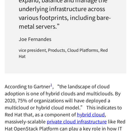
underlying infrastructure across
various footprints, including bare-
metal servers.”
Joe Fernandes
vice president, Products, Cloud Platforms, Red
Hat
1
According to Gartner
, “the landscape of cloud
adoption is one of hybrid clouds and multiclouds. By
2020, 75% of organizations will have deployed a
multicloud or hybrid cloud model.” This indicates to
Red Hat that, as a component of
hybrid cloud
,
massively-scalable
private cloud infrastructure
like Red
Hat OpenStack Platform can play a key role in how IT