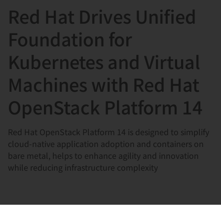
Red Hat Drives Unified
言
Foundation for
Kubernetes and Virtual
Machines with Red Hat
OpenStack Platform 14
Red Hat OpenStack Platform 14 is designed to simplify
cloud-native application adoption and containers on
bare metal, helps to enhance agility and innovation
while reducing infrastructure complexity