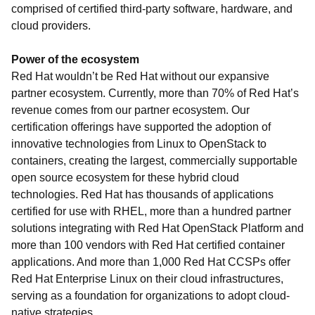
comprised of certified third-party software, hardware, and
cloud providers.
Power of the ecosystem
Red Hat wouldn’t be Red Hat without our expansive
partner ecosystem.
Currently, more than 70% of Red Hat’s
revenue comes from our partner ecosystem. Our
certification offerings have supported the adoption of
innovative technologies from Linux to OpenStack to
containers, creating the largest, commercially supportable
open source ecosystem for these hybrid cloud
technologies. Red Hat has thousands of applications
certified for use with RHEL, more than a hundred partner
solutions integrating with Red Hat OpenStack Platform and
more than 100 vendors with Red Hat certified container
applications. And more than 1,000 Red Hat CCSPs offer
Red Hat Enterprise Linux on their cloud infrastructures,
serving as a foundation for organizations to adopt cloud-
native strategies.