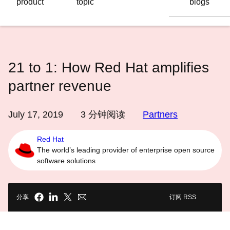
product
topic
blogs
语
言
21 to 1: How Red Hat amplifies
partner revenue
July 17, 2019
3
分钟阅读
Partners
Red Hat
The world’s leading provider of enterprise open source
software solutions
分享
订阅 RSS