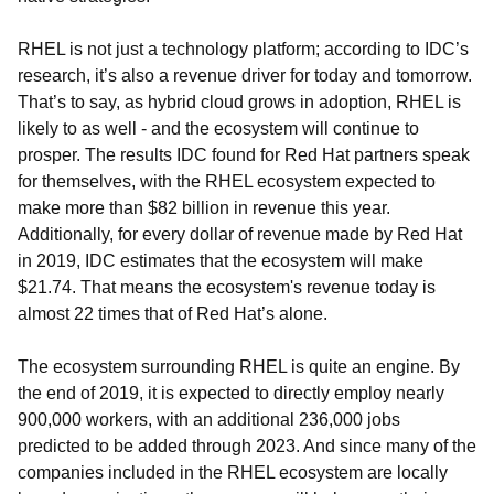
RHEL is not just a technology platform; according to IDC’s
research, it’s also a revenue driver for today and tomorrow.
That’s to say, as hybrid cloud grows in adoption, RHEL is
likely to as well - and the ecosystem will continue to
prosper. The results IDC found for Red Hat partners speak
for themselves, with the RHEL ecosystem expected to
make more than $82 billion in revenue this year.
Additionally, for every dollar of revenue made by Red Hat
in 2019, IDC estimates that the ecosystem will make
$21.74. That means the ecosystem's revenue today is
almost 22 times that of Red Hat’s alone.
The ecosystem surrounding RHEL is quite an engine.
By
the end of 2019, it is expected to directly employ nearly
900,000 workers, with an additional 236,000 jobs
predicted to be added through 2023. And since many of the
companies included in the RHEL ecosystem are locally