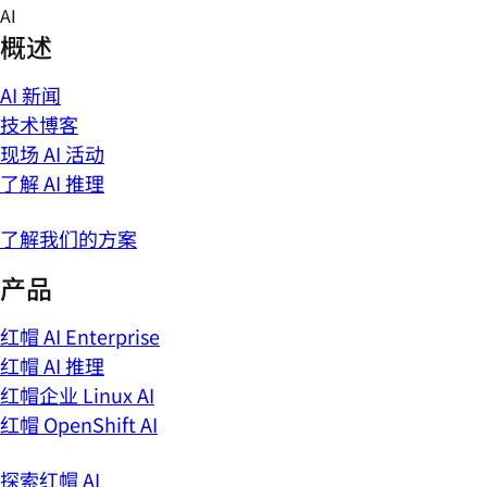
Skip
AI
to
概述
content
AI 新闻
技术博客
现场 AI 活动
了解 AI 推理
了解我们的方案
产品
红帽 AI Enterprise
红帽 AI 推理
红帽企业 Linux AI
红帽 OpenShift AI
探索红帽 AI