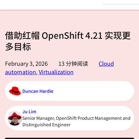
言
借助红帽 OpenShift 4.21 实现更
多目标
February 3, 2026
13
分钟阅读
Cloud
automation
,
Virtualization
Duncan Hardie
Ju Lim
Senior Manager, OpenShift Product Management and
Distinguished Engineer