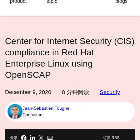
product
topic
blogs
语
言
Center for Internet Security (CIS)
compliance in Red Hat
Enterprise Linux using
OpenSCAP
December 9, 2020
8
分钟阅读
Security
Jean-Sébastien Tougne
Consultant
分享
订阅 RSS