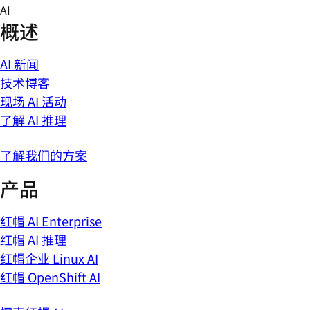
Skip
AI
to
概述
content
AI 新闻
技术博客
现场 AI 活动
了解 AI 推理
了解我们的方案
产品
红帽 AI Enterprise
红帽 AI 推理
红帽企业 Linux AI
红帽 OpenShift AI