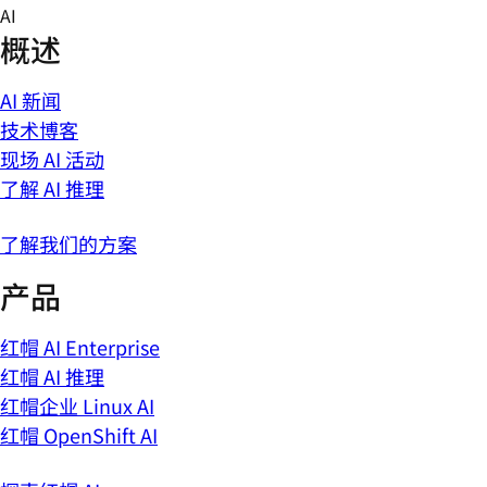
Skip
AI
to
概述
content
AI 新闻
技术博客
现场 AI 活动
了解 AI 推理
了解我们的方案
产品
红帽 AI Enterprise
红帽 AI 推理
红帽企业 Linux AI
红帽 OpenShift AI