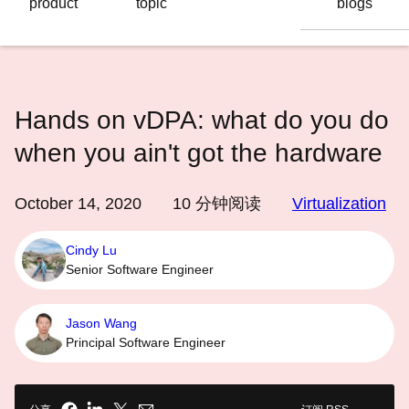
product
topic
blogs
语
言
Hands on vDPA: what do you do
when you ain't got the hardware
October 14, 2020
10
分钟阅读
Virtualization
Cindy Lu
Senior Software Engineer
Jason Wang
Principal Software Engineer