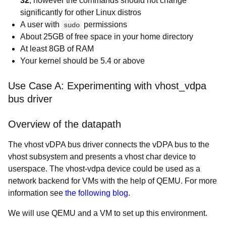
32
, however the commands should not change
significantly for other Linux distros
A user with
permissions
sudo
About 25GB of free space in your home directory
At least 8GB of RAM
Your kernel should be 5.4 or above
Use Case A: Experimenting with vhost_vdpa
bus driver
Overview of the datapath
The vhost vDPA bus driver connects the vDPA bus to the
vhost subsystem and presents a vhost char device to
userspace. The vhost-vdpa device could be used as a
network backend for VMs with the help of QEMU. For more
information see
the following blog
.
We will use QEMU and a VM to set up this environment.