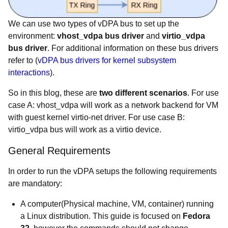
We can use two types of vDPA
bus to set up the
environment:
vhost_vdpa bus driver
and
virtio_vdpa
bus driver
. For additional information on these bus drivers
refer to (
vDPA bus drivers for kernel subsystem
interactions
).
So in this blog, these are
two different scenarios
. For use
case A: vhost_vdpa will work as a network backend for VM
with guest kernel virtio-net driver. For use case B:
virtio_vdpa bus will work as a virtio device.
General Requirements
In order to run the vDPA setups the following requirements
are mandatory:
A computer(Physical machine, VM, container) running
a Linux distribution. This guide is focused on
Fedora