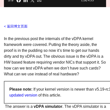
分享
订阅 RSS
返回博文页面
In the previous post the internals of the vDPA kernel
framework were covered.
Putting the theory aside, the
proof is in the pudding so now it’s time to get our hands
dirty and try vDPA out. The obvious issue is the vDPA is a
HW based feature requiring vendor NICs that support it. So
how can we test vDPA when we don’t have such cards?
What can we use instead of real hardware?
Please note:
If your kernel version is newer than v5.19-rc
updated version
of this article.
The answer is a
vDPA simulator
. The vDPA simulator is a