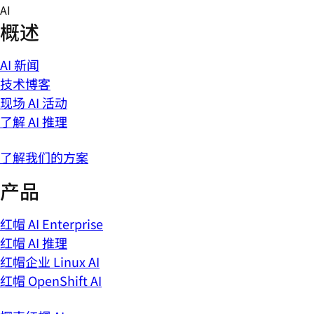
Skip
AI
to
概述
content
AI 新闻
技术博客
现场 AI 活动
了解 AI 推理
了解我们的方案
产品
红帽 AI Enterprise
红帽 AI 推理
红帽企业 Linux AI
红帽 OpenShift AI