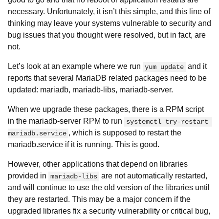
necessary. Unfortunately, it isn’t this simple, and this line of
thinking may leave your systems vulnerable to security and
bug issues that you thought were resolved, but in fact, are
not.
Let’s look at an example where we run
and it
yum update
reports that several MariaDB related packages need to be
updated: mariadb, mariadb-libs, mariadb-server.
When we upgrade these packages, there is a RPM script
in the mariadb-server RPM to run
systemctl try-restart 
, which is supposed to restart the
mariadb.service
mariadb.service if it is running. This is good.
However, other applications that depend on libraries
provided in
are
not automatically restarted,
mariadb-libs
and will continue to use the old version of the libraries until
they are restarted. This may be a major concern if the
upgraded libraries fix a security vulnerability or critical bug,