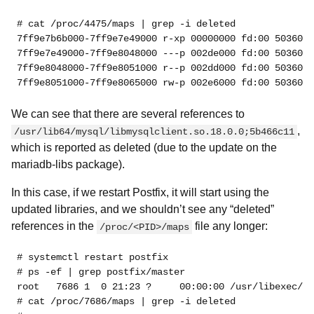
# cat /proc/4475/maps | grep -i deleted
7ff9e7b6b000-7ff9e7e49000 r-xp 00000000 fd:00 5036008
7ff9e7e49000-7ff9e8048000 ---p 002de000 fd:00 5036008
7ff9e8048000-7ff9e8051000 r--p 002dd000 fd:00 5036008
7ff9e8051000-7ff9e8065000 rw-p 002e6000 fd:00 5036008
We can see that there are several references to
,
/usr/lib64/mysql/libmysqlclient.so.18.0.0;5b466c11
which is reported as deleted (due to the update on the
mariadb-libs package).
In this case, if we restart Postfix, it will start using the
updated libraries, and we shouldn’t see any “deleted”
references in the
file any longer:
/proc/<PID>/maps
# systemctl restart postfix
# ps -ef | grep postfix/master
root  
# cat /proc/7686/maps | grep -i deleted