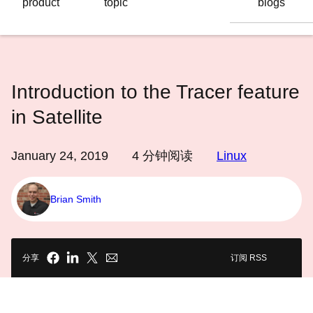
product
topic
blogs
语
言
Introduction to the Tracer feature
in Satellite
January 24, 2019
4
分钟阅读
Linux
Brian Smith
分享
订阅 RSS