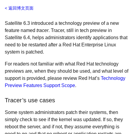
返回博文页面
Satellite 6.3 introduced a technology preview of a new
feature named
tracer
. Tracer, still in tech preview in
Satellite 6.4, helps administrators identify applications that
need to be restarted after a Red Hat Enterprise Linux
system is patched.
For readers not familiar with what Red Hat technology
previews are, when they should be used, and what level of
support is provided, please review Red Hat’s
Technology
Preview Features Support Scope
.
Tracer’s use cases
Some system administrators patch their systems, then
simply check to see if the kernel was updated. If so, they
reboot the server, and if not, they assume everything is
good to go and that no reboot or application restarts are