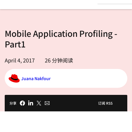
言
Mobile Application Profiling -
Part1
April 4, 2017
26
分钟阅读
Juana Nakfour
分享
订阅 RSS