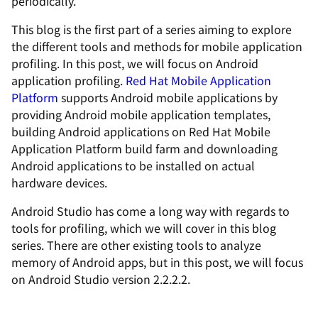
periodically.
This blog is the first part of a series aiming to explore
the different tools and methods for mobile application
profiling. In this post, we will focus on Android
application profiling.
Red Hat Mobile Application
Platform
supports Android mobile applications by
providing Android mobile application templates,
building Android applications on Red Hat Mobile
Application Platform build farm and downloading
Android applications to be installed on actual
hardware devices.
Android Studio has come a long way with regards to
tools for profiling, which we will cover in this blog
series. There are other existing tools to analyze
memory of Android apps, but in this post, we will focus
on Android Studio version 2.2.2.2.