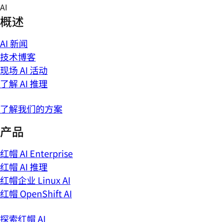
Skip
AI
to
概述
content
AI 新闻
技术博客
现场 AI 活动
了解 AI 推理
了解我们的方案
产品
红帽 AI Enterprise
红帽 AI 推理
红帽企业 Linux AI
红帽 OpenShift AI
探索红帽 AI