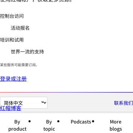
控制台访问
活动报名
培训和试用
世界一流的支持
某些服务可能需要订阅。
登录或注册
切
联系我们
红帽博客
换
页
By
By
Podcasts
More
面
product
topic
blogs
语