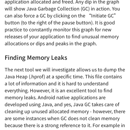
application allocated and freed. Any dip in the graph
will show Java Garbage Collection (GC) in action. You
can also force a GC by clicking on the “Initiate GC”
button (to the right of the pause button). It is good
practice to constantly monitor this graph for new
releases of your application to find unusual memory
allocations or dips and peaks in the graph.
Finding Memory Leaks
The next tool we will investigate allows us to dump the
Java Heap (.hprof) at a specific time. This file contains
a lot of information and it is hard to understand
everything. However, it is an excellent tool to find
memory leaks. Android native applications are
developed using Java, and yes, Java GC takes care of
cleaning up unused allocated memory - however, there
are some instances when GC does not clean memory
because there is a strong reference to it. For example in