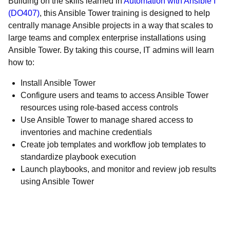
Building on the skills learned in
Automation with Ansible I
(
DO407
)
, this Ansible Tower training is designed to help
centrally manage Ansible projects in a way that scales to
large teams and complex enterprise installations using
Ansible Tower. By taking this course, IT admins will learn
how to:
Install Ansible Tower
Configure users and teams to access Ansible Tower
resources using role-based access controls
Use Ansible Tower to manage shared access to
inventories and machine credentials
Create job templates and workflow job templates to
standardize playbook execution
Launch playbooks, and monitor and review job results
using Ansible Tower