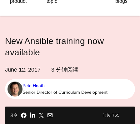
product
topic
blogs
语
言
New Ansible training now
available
June 12, 2017
3
分钟阅读
Pete Hnath
Senior Director of Curriculum Development
分享
订阅 RSS