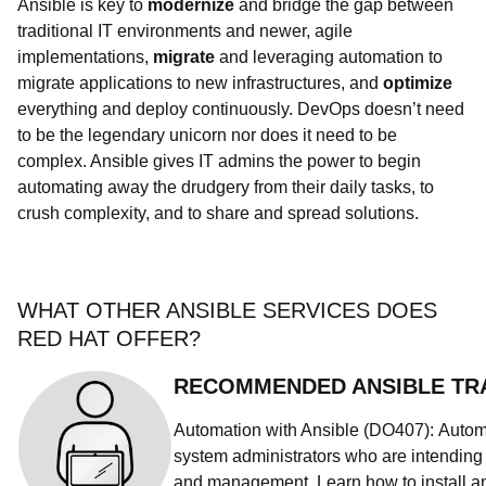
Ansible is key to
modernize
and bridge the gap between
traditional IT environments and newer, agile
implementations,
migrate
and leveraging automation to
migrate applications to new infrastructures, and
optimize
everything and deploy continuously. DevOps doesn’t need
to be the legendary unicorn nor does it need to be
complex. Ansible gives IT admins the power to begin
automating away the drudgery from their daily tasks, to
crush complexity, and to share and spread solutions.
WHAT OTHER ANSIBLE SERVICES DOES
RED HAT OFFER?
RECOMMENDED ANSIBLE TR
Automation with Ansible (DO407):
Automa
system administrators who are intending 
and management. Learn how to install an