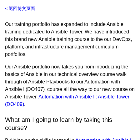
返回博文页面
Our training portfolio has expanded to include Ansible
training dedicated to Ansible Tower. We have introduced
this brand new Ansible training course to the our DevOps,
platform, and infrastructure management curriculum
portfolios.
Our Ansible portfolio now takes you from introducing the
basics of Ansible in our technical overview course walk
through of Ansible Playbooks to our Automation with
Ansible I (
DO407
) course all the way to our new course on
Ansible Tower,
Automation with Ansible II: Ansible Tower
(
DO409
)
.
What am I going to learn by taking this
course?