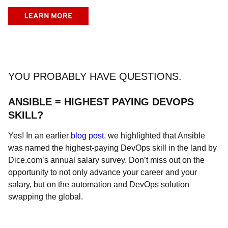
YOU PROBABLY HAVE QUESTIONS.
ANSIBLE = HIGHEST PAYING DEVOPS
SKILL?
Yes! In an earlier
blog post
, we highlighted that Ansible
was named the highest-paying DevOps skill in the land by
Dice.com’s annual salary survey. Don’t miss out on the
opportunity to not only advance your career and your
salary, but on the automation and DevOps solution
swapping the global.