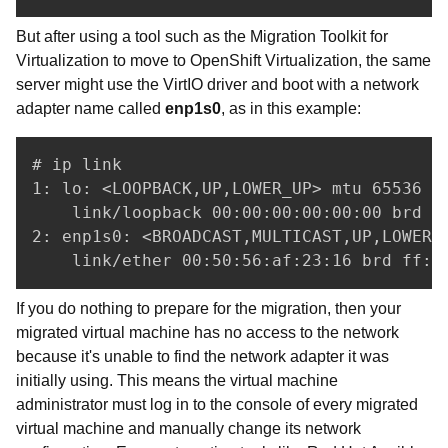
But after using a tool such as the Migration Toolkit for
Virtualization to move to OpenShift Virtualization, the same
server might use the VirtIO driver and boot with a network
adapter name called
enp1s0
, as in this example:
# ip link

1: lo: <LOOPBACK,UP,LOWER_UP> mtu 65536 qd
    link/loopback 00:00:00:00:00:00 brd 00
2: enp1s0: <BROADCAST,MULTICAST,UP,LOWER_
    link/ether 00:50:56:af:23:16 brd ff:f
If you do nothing to prepare for the migration, then your
migrated virtual machine has no access to the network
because it's unable to find the network adapter it was
initially using. This means the virtual machine
administrator must log in to the console of every migrated
virtual machine and manually change its network