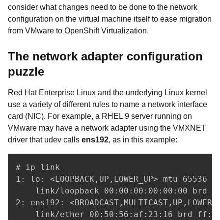
consider what changes need to be done to the network
configuration on the virtual machine itself to ease migration
from VMware to OpenShift Virtualization.
The network adapter configuration
puzzle
Red Hat Enterprise Linux and the underlying Linux kernel
use a variety of different rules to name a network interface
card (NIC). For example, a RHEL 9 server running on
VMware may have a network adapter using the VMXNET
driver that udev calls
ens192
, as in this example:
# ip link

1: lo: <LOOPBACK,UP,LOWER_UP> mtu 65536 qd
    link/loopback 00:00:00:00:00:00 brd 00
2: ens192: <BROADCAST,MULTICAST,UP,LOWER_
    link/ether 00:50:56:af:23:16 brd ff:f