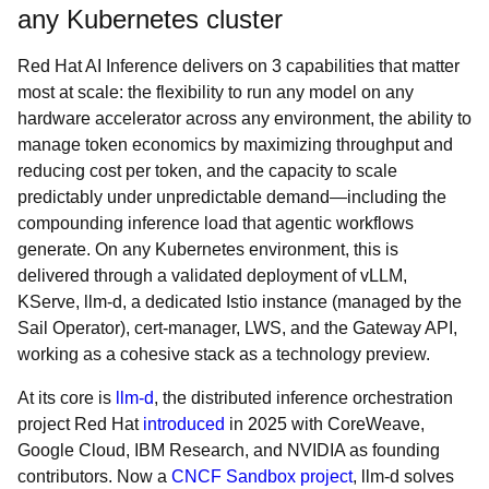
any Kubernetes cluster
Red Hat AI Inference delivers on 3 capabilities that matter
most at scale: the flexibility to run any model on any
hardware accelerator across any environment, the ability to
manage token economics by maximizing throughput and
reducing cost per token, and the capacity to scale
predictably under unpredictable demand—including the
compounding inference load that agentic workflows
generate. On any Kubernetes environment, this is
delivered through a validated deployment of vLLM,
KServe, llm-d, a dedicated Istio instance (managed by the
Sail Operator), cert-manager, LWS, and the Gateway API,
working as a cohesive stack as a technology preview.
At its core is
llm-d
, the distributed inference orchestration
project Red Hat
introduced
in 2025 with CoreWeave,
Google Cloud, IBM Research, and NVIDIA as founding
contributors. Now a
CNCF Sandbox project
, llm-d solves