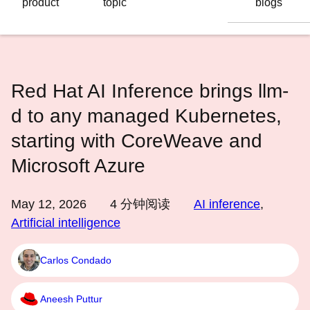
product
topic
blogs
语
言
Red Hat AI Inference brings llm-
d to any managed Kubernetes,
starting with CoreWeave and
Microsoft Azure
May 12, 2026
4
分钟阅读
AI inference
,
Artificial intelligence
Carlos Condado
Aneesh Puttur