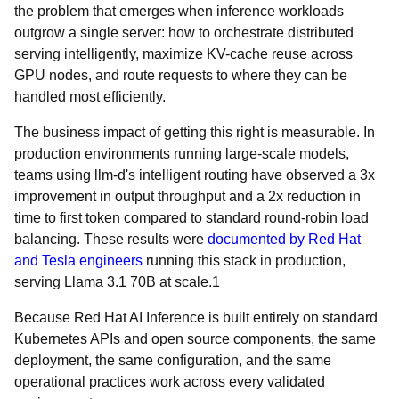
the problem that emerges when inference workloads
outgrow a single server: how to orchestrate distributed
serving intelligently, maximize KV-cache reuse across
GPU nodes, and route requests to where they can be
handled most efficiently.
The business impact of getting this right is measurable. In
production environments running large-scale models,
teams using llm-d's intelligent routing have observed a 3x
improvement in output throughput and a 2x reduction in
time to first token compared to standard round-robin load
balancing. These results were
documented by Red Hat
and Tesla engineers
running this stack in production,
serving Llama 3.1 70B at scale.1
Because Red Hat AI Inference is built entirely on standard
Kubernetes APIs and open source components, the same
deployment, the same configuration, and the same
operational practices work across every validated