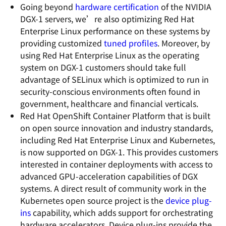
Going beyond
hardware certification
of the NVIDIA
DGX-1 servers, we’re also optimizing Red Hat
Enterprise Linux performance on these systems by
providing customized
tuned
profiles
. Moreover, by
using Red Hat Enterprise Linux as the operating
system on DGX-1 customers should take full
advantage of SELinux which is optimized to run in
security-conscious environments often found in
government, healthcare and financial verticals.
Red Hat OpenShift Container Platform that is built
on open source innovation and industry standards,
including Red Hat Enterprise Linux and Kubernetes,
is now supported on DGX-1. This provides customers
interested in container deployments with access to
advanced GPU-acceleration capabilities of DGX
systems. A direct result of community work in the
Kubernetes open source project is the
device plug-
ins
capability, which adds support for orchestrating
hardware accelerators. Device plug-ins provide the