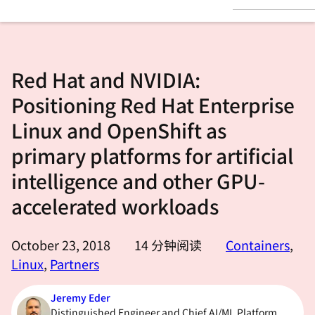
言
Red Hat and NVIDIA:
Positioning Red Hat Enterprise
Linux and OpenShift as
primary platforms for artificial
intelligence and other GPU-
accelerated workloads
October 23, 2018
14
分钟阅读
Containers
,
Linux
,
Partners
Jeremy Eder
Distinguished Engineer and Chief AI/ML Platform