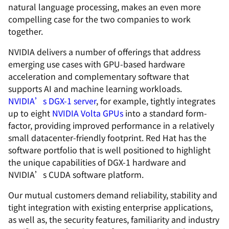
natural language processing, makes an even more
compelling case for the two companies to work
together.
NVIDIA delivers a number of offerings that address
emerging use cases with GPU-based hardware
acceleration and complementary software that
supports AI and machine learning workloads.
NVIDIA’s DGX-1 server
, for example, tightly integrates
up to eight
NVIDIA Volta GPUs
into a standard form-
factor, providing improved performance in a relatively
small datacenter-friendly footprint. Red Hat has the
software portfolio that is well positioned to highlight
the unique capabilities of DGX-1 hardware and
NVIDIA’s CUDA software platform.
Our mutual customers demand reliability, stability and
tight integration with existing enterprise applications,
as well as, the security features, familiarity and industry