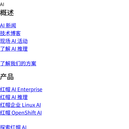
Skip
AI
to
概述
content
AI 新闻
技术博客
现场 AI 活动
了解 AI 推理
了解我们的方案
产品
红帽 AI Enterprise
红帽 AI 推理
红帽企业 Linux AI
红帽 OpenShift AI
探索红帽 AI