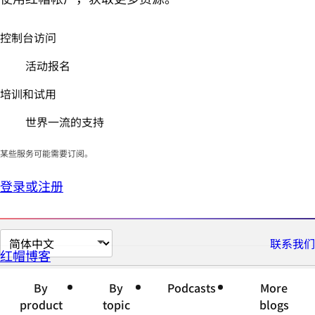
控制台访问
活动报名
培训和试用
世界一流的支持
某些服务可能需要订阅。
登录或注册
切
联系我们
红帽博客
换
页
By
By
Podcasts
More
面
product
topic
blogs
语