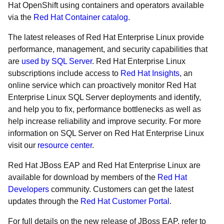
Hat OpenShift using containers and operators available
via the
Red Hat Container catalog
.
The latest releases of Red Hat Enterprise Linux provide
performance, management, and security capabilities that
are
used by SQL Server
. Red Hat Enterprise Linux
subscriptions include access to
Red Hat Insights
, an
online service which can proactively monitor Red Hat
Enterprise Linux SQL Server deployments and identify,
and help you to fix, performance bottlenecks as well as
help increase reliability and improve security. For more
information on SQL Server on Red Hat Enterprise Linux
visit our
resource center
.
Red Hat JBoss EAP and Red Hat Enterprise Linux are
available for download by members of the
Red Hat
Developers
community. Customers can get the latest
updates through the
Red Hat Customer Portal
.
For full details on the new release of JBoss EAP, refer to