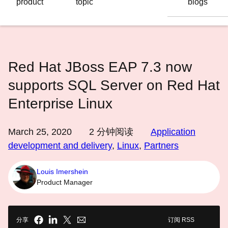
product
topic
blogs
语
言
Red Hat JBoss EAP 7.3 now
supports SQL Server on Red Hat
Enterprise Linux
March 25, 2020
2
分钟阅读
Application
development and delivery
,
Linux
,
Partners
Louis Imershein
Product Manager
分享
订阅 RSS