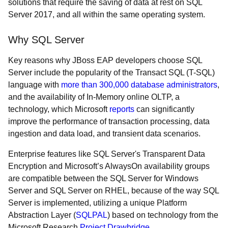
solutions that require the saving of data at rest on SQL
Server 2017, and all within the same operating system.
Why SQL Server
Key reasons why JBoss EAP developers choose SQL
Server include the popularity of the Transact SQL (T-SQL)
language with
more than 300,000 database administrators
,
and the availability of In-Memory online OLTP, a
technology, which Microsoft
reports
can significantly
improve the performance of transaction processing, data
ingestion and data load, and transient data scenarios.
Enterprise features like SQL Server's Transparent Data
Encryption and Microsoft’s AlwaysOn availability groups
are compatible between the SQL Server for Windows
Server and SQL Server on RHEL, because of the way SQL
Server is implemented, utilizing a unique Platform
Abstraction Layer (
SQLPAL
) based on technology from the
Microsoft Research
Project Drawbridge
.