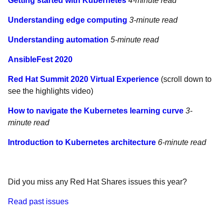
Getting started with Kubernetes
4-minute read
Understanding edge computing
3-minute read
Understanding automation
5-minute read
AnsibleFest 2020
Red Hat Summit 2020 Virtual Experience
(scroll down to
see the highlights video)
How to navigate the Kubernetes learning curve
3-
minute read
Introduction to Kubernetes architecture
6-minute read
Did you miss any Red Hat Shares issues this year?
Read past issues