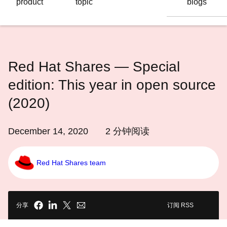
product
topic
blogs
语
言
Red Hat Shares ― Special
edition: This year in open source
(2020)
December 14, 2020
2
分钟阅读
Red Hat Shares team
分享
订阅 RSS