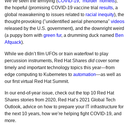
We’ve seen the terrifying (
COVID-19
,
“murder” hornets
),
the hopeful (promising COVID-19 vaccine trial
results
, a
global reawakening to issues related to
racial inequity
), the
thought-provoking ("unidentified aerial phenomena"
videos
released by the U.S. government), and the downright weird
(a puppy born with
green fur
, a drumming duck named
Ben
Afquack
).
While we didn’t film UFOs or train waterfowl to play
percussion instruments, Red Hat Shares
did
cover some
timely and important technology topics this year―from
edge computing to Kubernetes to
automation
―as well as
our first virtual Red Hat Summit.
In our end-of-year issue, check out the top 10 Red Hat
Shares stories from 2020, Red Hat’s 2021 Global Tech
Outlook, advice on how to prepare your IT infrastructure for
the next 10 years, how we’re helping fight COVID-19, and
more.