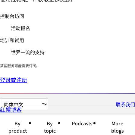
控制台访问
活动报名
培训和试用
世界一流的支持
某些服务可能需要订阅。
登录或注册
切
联系我们
红帽博客
换
页
By
By
Podcasts
More
面
product
topic
blogs
语