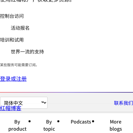
控制台访问
活动报名
培训和试用
世界一流的支持
某些服务可能需要订阅。
登录或注册
切
联系我们
红帽博客
换
页
By
By
Podcasts
More
面
product
topic
blogs
语