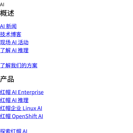
Skip
AI
to
概述
content
AI 新闻
技术博客
现场 AI 活动
了解 AI 推理
了解我们的方案
产品
红帽 AI Enterprise
红帽 AI 推理
红帽企业 Linux AI
红帽 OpenShift AI
探索红帽 AI