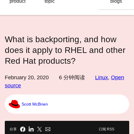
product
topic
blogs
语
言
What is backporting, and how
does it apply to RHEL and other
Red Hat products?
February 20, 2020
6
分钟阅读
Linux
,
Open
source
Scott McBrien
分享
订阅 RSS