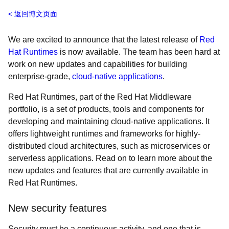
返回博文页面
We are excited to announce that the latest release of
Red
Hat Runtimes
is now available. The team has been hard at
work on new updates and capabilities for building
enterprise-grade,
cloud-native applications
.
Red Hat Runtimes, part of the Red Hat Middleware
portfolio, is a set of products, tools and components for
developing and maintaining cloud-native applications. It
offers lightweight runtimes and frameworks for highly-
distributed cloud architectures, such as microservices or
serverless applications. Read on to learn more about the
new updates and features that are currently available in
Red Hat Runtimes.
New security features
Security must be a continuous activity, and one that is