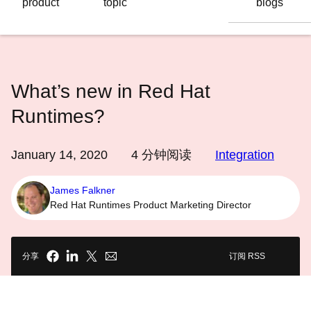
product
topic
blogs
语
言
What’s new in Red Hat
Runtimes?
January 14, 2020
4
分钟阅读
Integration
James Falkner
Red Hat Runtimes Product Marketing Director
分享
订阅 RSS