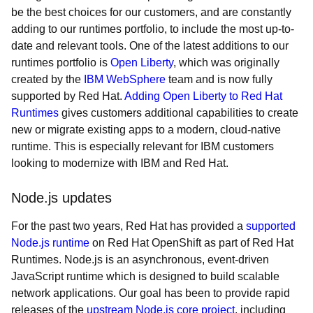
be the best choices for our customers, and are constantly
adding to our runtimes portfolio, to include the most up-to-
date and relevant tools. One of the latest additions to our
runtimes portfolio is
Open Liberty
, which was originally
created by the
IBM WebSphere
team and is now fully
supported by Red Hat.
Adding Open Liberty to Red Hat
Runtimes
gives customers additional capabilities to create
new or migrate existing apps to a modern, cloud-native
runtime. This is especially relevant for IBM customers
looking to modernize with IBM and Red Hat.
Node.js updates
For the past two years, Red Hat has provided a
supported
Node.js runtime
on Red Hat OpenShift as part of Red Hat
Runtimes. Node.js is an asynchronous, event-driven
JavaScript runtime which is designed to build scalable
network applications. Our goal has been to provide rapid
releases of the
upstream Node.js core project
, including