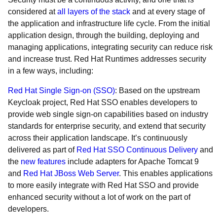
considered at
all layers of the stack
and at every stage of
the application and infrastructure life cycle. From the initial
application design, through the building, deploying and
managing applications, integrating security can reduce risk
and increase trust. Red Hat Runtimes addresses security
in a few ways, including:
Red Hat Single Sign-on (SSO)
: Based on the upstream
Keycloak project, Red Hat SSO enables developers to
provide web single sign-on capabilities based on industry
standards for enterprise security, and extend that security
across their application landscape. It’s continuously
delivered as part of
Red Hat SSO Continuous Delivery
and
the
new features
include adapters for Apache Tomcat 9
and
Red Hat JBoss Web Server
. This enables applications
to more easily integrate with Red Hat SSO and provide
enhanced security without a lot of work on the part of
developers.