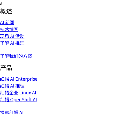
Skip
AI
to
概述
content
AI 新闻
技术博客
现场 AI 活动
了解 AI 推理
了解我们的方案
产品
红帽 AI Enterprise
红帽 AI 推理
红帽企业 Linux AI
红帽 OpenShift AI
探索红帽 AI