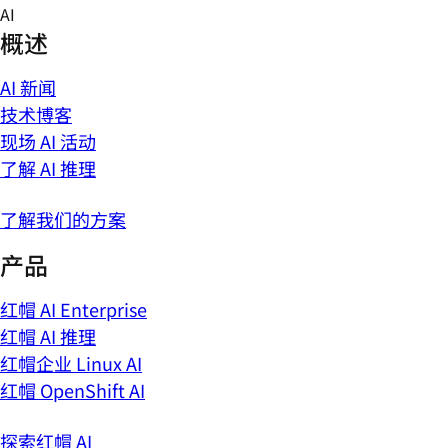
Skip
AI
to
概述
content
AI 新闻
技术博客
现场 AI 活动
了解 AI 推理
了解我们的方案
产品
红帽 AI Enterprise
红帽 AI 推理
红帽企业 Linux AI
红帽 OpenShift AI
探索红帽 AI