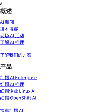
Skip
AI
to
概述
content
AI 新闻
技术博客
现场 AI 活动
了解 AI 推理
了解我们的方案
产品
红帽 AI Enterprise
红帽 AI 推理
红帽企业 Linux AI
红帽 OpenShift AI
探索红帽 AI