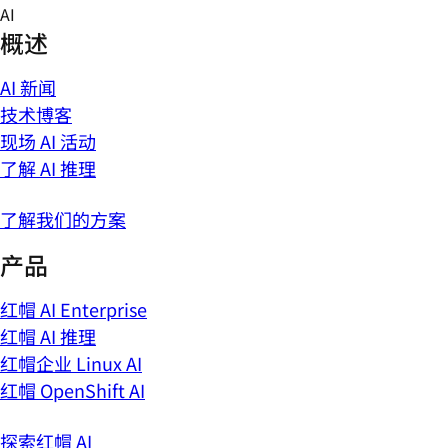
Skip
AI
to
概述
content
AI 新闻
技术博客
现场 AI 活动
了解 AI 推理
了解我们的方案
产品
红帽 AI Enterprise
红帽 AI 推理
红帽企业 Linux AI
红帽 OpenShift AI
探索红帽 AI