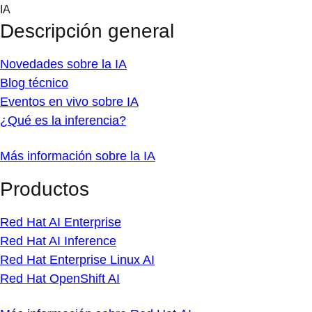
Skip
IA
to
Descripción general
content
Novedades sobre la IA
Blog técnico
Eventos en vivo sobre IA
¿Qué es la inferencia?
Más información sobre la IA
Productos
Red Hat AI Enterprise
Red Hat AI Inference
Red Hat Enterprise Linux AI
Red Hat OpenShift AI