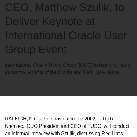
CEO, Matthew Szulik, to
Deliver Keynote at
International Oracle User
Group Event
International Oracle Users Group (IOUG) to hear first-hand
about the benefits of the Oracle and Red Hat Alliance.
RALEIGH, N.C.
-
7 de noviembre de 2002
—
Rich
Niemiec, IOUG President and CEO of TUSC, will conduct
an informal interview with Szulik, discussing Red Hat's