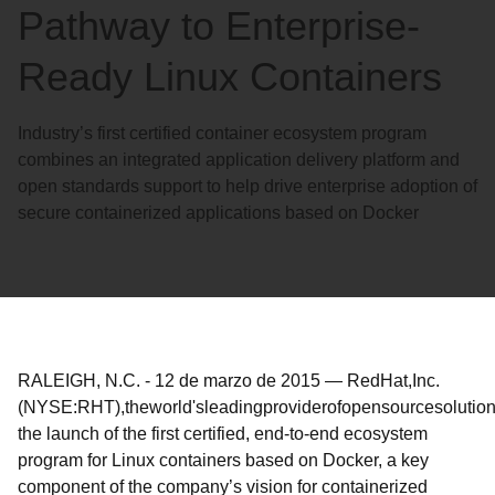
Pathway to Enterprise-
Ready Linux Containers
Industry’s first certified container ecosystem program
combines an integrated application delivery platform and
open standards support to help drive enterprise adoption of
secure containerized applications based on Docker
RALEIGH, N.C.
-
12 de marzo de 2015
—
Red
Hat,
Inc.
(NYSE:
RHT),
the
world's
leading
provider
of
open
source
solution
the
launch of the first certified, end-to-end ecosystem
program
for Linux containers
based on Docker
, a key
component
of the company’s vision for containerized