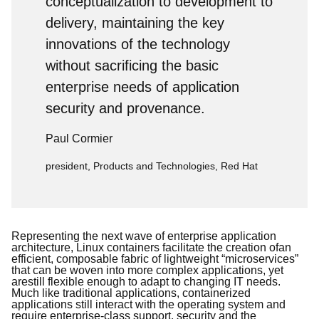
conceptualization to development to
delivery, maintaining the key
innovations of the technology
without sacrificing the basic
enterprise needs of application
security and provenance.
Paul Cormier
president, Products and Technologies, Red Hat
Representing
the next wave of enterprise application
architecture
,
Linux containers
facilitate the creation of
a
n
efficient,
composable fabric of lightweight “
microservices”
that can be woven
into
more complex applications,
yet
are
still
flexible enough to
adapt to changing
IT needs.
Much like
traditional applications, containerized
applications
still interact with the operating system and
require enterprise-class
support,
security and the