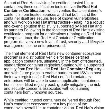
As part of
Red Hat’s
vision
for
certified, trusted Linux
containers
,
the
se
certification tool
s
deliver
the
Red Hat
Container Certification
, which verifies that a container’s
content is
from trusted sources
and that both it and the
container itself are secure, free of known vulnerabilities,
and will work on Red Hat infrastructure -
enabling a
robust
end-to-end solution
that is
fully
supported by Red Hat and
its partners
.
Following in the footsteps of Red Hat’s existing
certification program for applications running on Red Hat
Enterprise Linux,
the Red Hat Container Certification
program
delivers a
new level of trust, security
and lifecycle
management
to
the
enterprise
world
.
The final
element
of Red Hat’s
new
container ecosystem
program
is
a distribution vehicle for the
se
certifi
ed
application containers,
ultimately
in the form of federated,
standardized
container
registries.
Starting with a supported
registry from Red Hat –
the
Red Hat Container Registry
-
and
with future plans to enable partners and ISVs to host
their own registries
for Red Hat certified containers -
enterprises
will be able
to
source
application containers
from
this
certified
registry
pool, greatly mitigating the risk
and security concerns associated with
consuming
containers from
unknown
sources
.
W
hile certified, trusted containers delivered through Red
Hat’s container ecosystem are a key piece of the
company’s overall Linux container vision,
Red Hat's vision