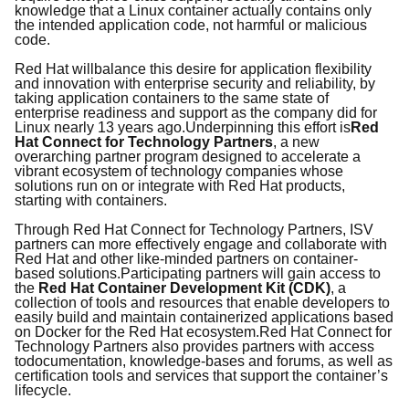
knowledge that a Linux container actually contains
only
the intended application
code
, not harmful or malicious
code.
Red Hat
will
balance this desire for
application flexibility
and
innovation with enterprise security and reliability
,
by
taking application containers to the same state of
enterprise readiness
and support
as the company did for
Linux nearly 1
3
years ago
.
Underpinning
this effort is
Red
Hat Connect for Technology Partners
,
a
new
overarching
partner
program designed to
accelerate
a
vibrant ecosystem of
technology companies whose
solutions run on or integrate with Red Hat products,
starting with containers.
Through Red Hat Connect
for Technology Partners
,
ISV
partners can more effectively engage and collaborate with
Red Hat and other like-minded partners on container-
based solutions.
Participating
partners will gain access to
the
Red Hat Container Development Kit
(CDK)
, a
collection of tools
and resources
that
enable
developers to
easily build
and maintain
containerized applications
based
on Docker
for the Red Hat ecosystem.
Red Hat Connect for
Technology
P
artners also provides partners
with
access
to
documentation, knowledge-bases and forums, as well as
certification tool
s and services
that support the container’s
lifecycle
.