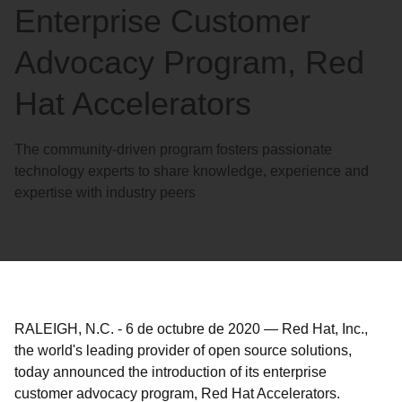
Enterprise Customer
Advocacy Program, Red
Hat Accelerators
The community-driven program fosters passionate
technology experts to share knowledge, experience and
expertise with industry peers
RALEIGH, N.C.
-
6 de octubre de 2020
—
Red Hat, Inc.,
the world's leading provider of open source solutions,
today announced the introduction of its enterprise
customer advocacy program, Red Hat Accelerators.