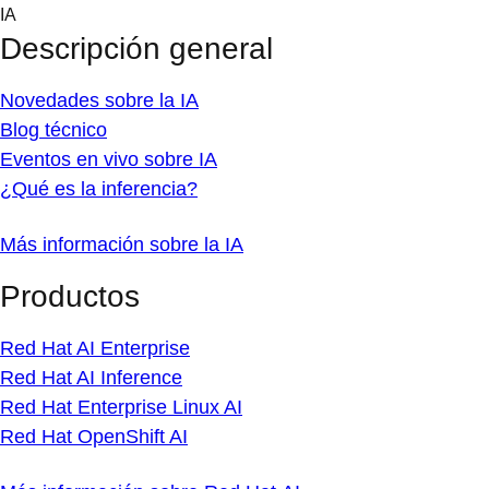
Skip
IA
to
Descripción general
content
Novedades sobre la IA
Blog técnico
Eventos en vivo sobre IA
¿Qué es la inferencia?
Más información sobre la IA
Productos
Red Hat AI Enterprise
Red Hat AI Inference
Red Hat Enterprise Linux AI
Red Hat OpenShift AI