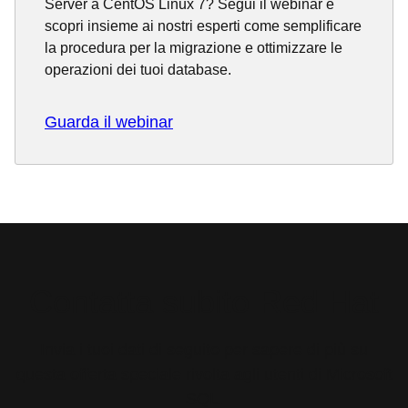
Server a CentOS Linux 7? Segui il webinar e
scopri insieme ai nostri esperti come semplificare
la procedura per la migrazione e ottimizzare le
operazioni dei tuoi database.
Guarda il webinar
Contatta subito Red Hat
Invia i tuoi dati di seguito per sapere di più su
questa offerta speciale rivolta agli utenti di Microsoft
SQL.