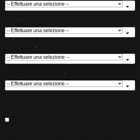
Ruolo
*
Paese/regione
*
Workload running on CentOS
*
Red Hat può utilizzare i dati personali forniti per inviarti
informazioni sui nostri prodotti, servizi ed eventi.
Desidero ricevere informazioni su prodotti, servizi ed
eventi.