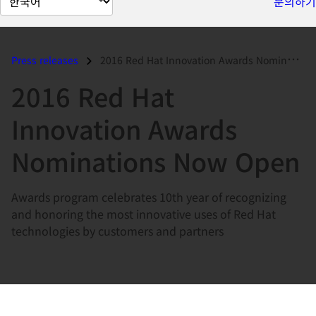
문의하기
이
지
언
Press releases
2016 Red Hat Innovation Awards Nominations Now Open...
어
2016 Red Hat
변
경
Innovation Awards
Nominations Now Open
Awards program celebrates 10th year of recognizing
and honoring the most innovative uses of Red Hat
technologies by customers and partners