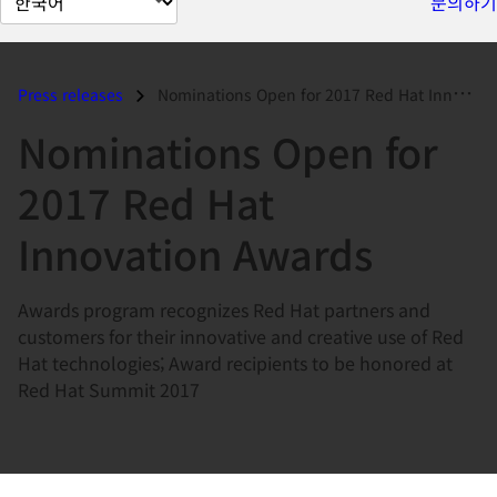
문의하기
이
지
언
Press releases
Nominations Open for 2017 Red Hat Innovation Awards...
어
Nominations Open for
변
경
2017 Red Hat
Innovation Awards
Awards program recognizes Red Hat partners and
customers for their innovative and creative use of Red
Hat technologies; Award recipients to be honored at
Red Hat Summit 2017