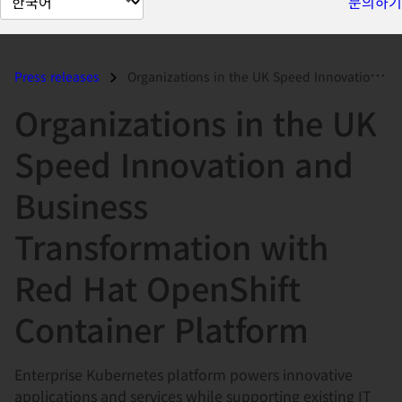
문의하기
이
지
언
Press releases
Organizations in the UK Speed Innovation and Business Transformation w...
어
Organizations in the UK
변
경
Speed Innovation and
Business
Transformation with
Red Hat OpenShift
Container Platform
Enterprise Kubernetes platform powers innovative
applications and services while supporting existing IT