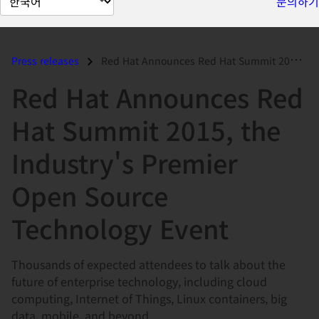
문의하기
이
지
언
Press releases
Red Hat Announces Red Hat Summit 2015, the Industry's Premier Ope...
어
Red Hat Announces Red
변
경
Hat Summit 2015, the
Industry's Premier
Open Source
Technology Event
Thousands of expected attendees to talk about the
future of enterprise technology, including cloud
computing, Internet of Things, Linux containers, big
data, mobile, and beyond