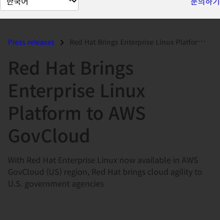
문의하기
이
지
언
Press releases
Red Hat Brings Enterprise Linux Platform to AWS GovCloud...
어
Red Hat Brings
변
경
Enterprise Linux
Platform to AWS
GovCloud
With Red Hat Enterprise Linux now available in AWS
GovCloud (US) region, Red Hat brings cloud agility to
U.S. government agencies