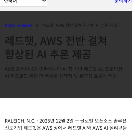
문의하기
이
지
언
Press releases
레드햇, AWS 전반 걸쳐 향상된 AI 추론 제공...
어
레드햇, AWS 전반 걸쳐
변
경
향상된 AI 추론 제공
AWS 트레이니움·인퍼런시아 AI 칩 기반 래드햇 AI, 프로덕션
AI 워크로드 위한 더 폭넓은 선택지 및 유연성·효율성 제공
RALEIGH, N.C.
-
2025년 12월 2일
—
글로벌 오픈소스 솔루션
선도기업 레드햇은 AWS 상에서 레드햇 AI와 AWS AI 실리콘을