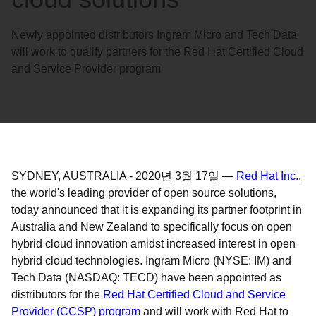
Newly appointed distributors Ingram Micro and Tech Data
will work to qualify partners for the Red Hat Certified Cloud
and Service Provider program
SYDNEY, AUSTRALIA
-
2020년 3월 17일
—
Red Hat Inc.
,
the world's leading provider of open source solutions,
today announced that it is expanding its partner footprint in
Australia and New Zealand to specifically focus on open
hybrid cloud innovation amidst increased interest in open
hybrid cloud technologies. Ingram Micro (NYSE: IM) and
Tech Data (NASDAQ: TECD) have been appointed as
distributors for the
Red Hat Certified Cloud and Service
Provider (CCSP) program
and will work with Red Hat to