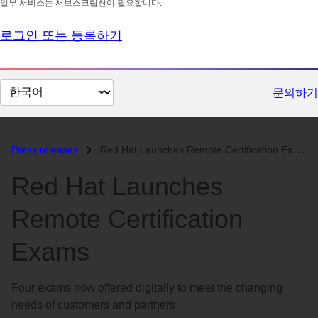
일부 서비스는 서브스크립션이 필요합니다.
로그인 또는 등록하기
페
문의하기
이
지
언
Press releases
Red Hat Launches Remote Certification Exams...
어
Red Hat Launches
변
경
Remote Certification
Exams
Four exams now offered digitally to meet the changing
needs of customers and partners