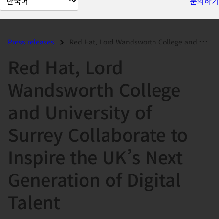
문의하기
이
지
언
Press releases
Red Hat, Lord Wandsworth College and University of Surrey Collaborate...
어
Red Hat, Lord
변
경
Wandsworth College
and University of
Surrey Collaborate to
Inspire the UK’s Next
Generation of Digital
Talent