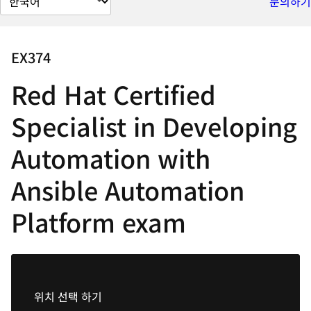
문의하기
이
지
언
EX374
어
Red Hat Certified
변
경
Specialist in Developing
Automation with
Ansible Automation
Platform exam
위치 선택 하기