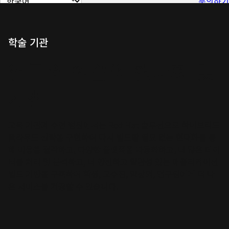
문의하기
이
지
언
학술 기관
어
연구와 학습의 현대화 및
변
경
개선
교육 기관과 수련 병원에서는 Red Hat 솔루션으로 하이브리드
클라우드 전략을 구현하여 다시 빌드할 필요 없는 현대화를 통
해 비용을 절감하고, 다양한 플랫폼을 자동화하고, 더 많은 데이
터를 처리 및 분석하고, 더 안전하고 일관성 있는 애플리케이션
빌드 기반을 구축하여 학생, 교수진, 임상의, 연구원에게 더 나
은 서비스를 제공할 수 있습니다.