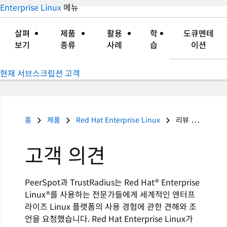
지
Enterprise Linux
메뉴
확
축
언
장
소
어
살펴
제품
활용
학
도큐멘테
변
보기
종류
사례
습
이션
경
현재 서브스크립션 고객
홈
제품
Red Hat Enterprise Linux
리뷰 읽기: Red Hat Enterprise Linux
고객 의견
PeerSpot과 TrustRadius는 Red Hat® Enterprise
Linux®를 사용하는 전문가들에게 세계적인 엔터프
라이즈 Linux 플랫폼의 사용 경험에 관한 견해와 조
언을 요청했습니다. Red Hat Enterprise Linux가