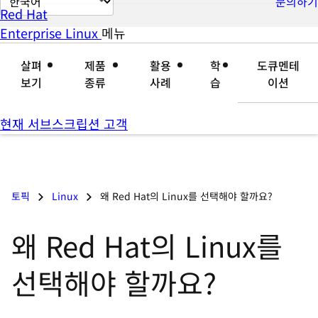
문의하기
Red Hat
이
Enterprise Linux
메뉴
확
축
지
장
소
언
살펴
제품
활용
학
도큐멘테
어
보기
종류
사례
습
이션
변
경
현재 서브스크립션 고객
토픽
Linux
왜 Red Hat의 Linux를 선택해야 할까요?
왜 Red Hat의 Linux를
선택해야 할까요?