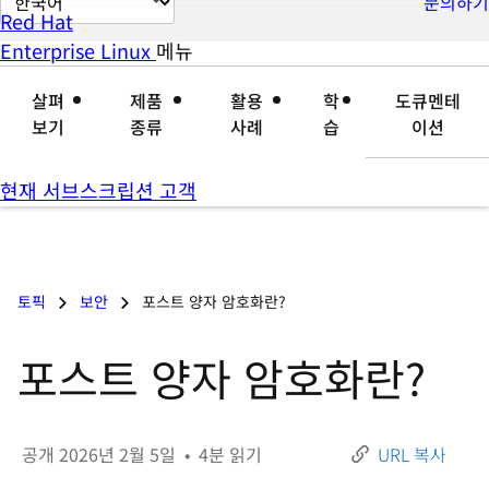
문의하기
Red Hat
이
Enterprise Linux
메뉴
확
축
지
장
소
언
살펴
제품
활용
학
도큐멘테
어
보기
종류
사례
습
이션
변
경
현재 서브스크립션 고객
토픽
보안
포스트 양자 암호화란?
포스트 양자 암호화란?
공개
2026년 2월 5일
•
4
분 읽기
URL 복사