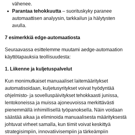
vähenee.
Parantaa tehokkuutta
– suorituskyky paranee
automaattisen analyysin, tarkkailun ja hälytysten
avulla.
7 esimerkkiä edge-automaatiosta
Seuraavassa esittelemme muutami aedge-automaation
käyttötapauksia teollisuudesta:
1. Liikenne ja kuljetuspalvelut
Kun monimutkaiset manuaaliset laitemääritykset
automatisoidaan, kuljetusyritykset voivat hyödyntää
ohjelmisto- ja sovelluspäivitykset tehokkaasti junissa,
lentokoneissa ja muissa ajoneuvoissa merkittävästi
pienemmällä inhimillisellä työpanoksella. Näin voidaan
säästää aikaa ja eliminoida manuaalisesta määrityksestä
johtuvat virheet samalla, kun tiimit voivat keskittyä
strategisimpiin, innovatiivisempiin ja tärkeämpiin