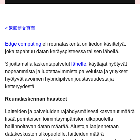
返回博文页面
Edge computing
eli reunalaskenta on tiedon käsittelyä,
joka tapahtuu datan keräyspisteessä tai sen lähellä.
Sijoittamalla laskentapalvelut
lähelle
, käyttäjät hyötyvät
nopeammista ja luotettavimmista palveluista ja yritykset
hyötyvät avoimen hybridipilven joustavuudesta ja
ketteryydestä.
Reunalaskennan haasteet
Laitteiden ja palveluiden räjähdysmäisesti kasvanut määrä
lisää perinteisen toimintaympäristön ulkopuolella
hallinnoitavan datan määrää. Alustoja laajennetaan
datakeskusten ulkopuolelle, laitteiden määrä