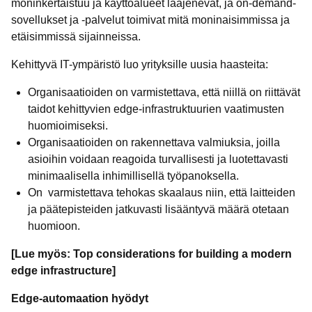
moninkertaistuu ja käyttöalueet laajenevat, ja on-demand-
sovellukset ja -palvelut toimivat mitä moninaisimmissa ja
etäisimmissä sijainneissa.
Kehittyvä IT-ympäristö luo yrityksille uusia haasteita:
Organisaatioiden on varmistettava, että niillä on riittävät
taidot kehittyvien edge-infrastruktuurien vaatimusten
huomioimiseksi.
Organisaatioiden on rakennettava valmiuksia, joilla
asioihin voidaan reagoida turvallisesti ja luotettavasti
minimaalisella inhimillisellä työpanoksella.
On varmistettava tehokas skaalaus niin, että laitteiden
ja päätepisteiden jatkuvasti lisääntyvä määrä otetaan
huomioon.
[Lue myös: Top considerations for building a modern
edge infrastructure]
Edge-automaation hyödyt