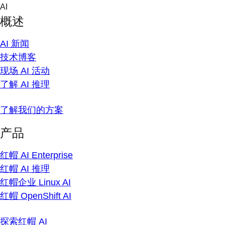
Skip
AI
to
概述
content
AI 新闻
技术博客
现场 AI 活动
了解 AI 推理
了解我们的方案
产品
红帽 AI Enterprise
红帽 AI 推理
红帽企业 Linux AI
红帽 OpenShift AI
探索红帽 AI