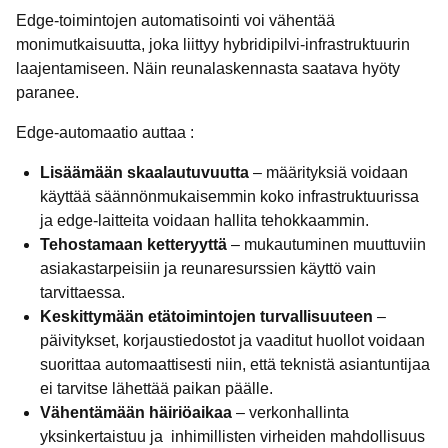
Edge-toimintojen automatisointi voi vähentää
monimutkaisuutta, joka liittyy hybridipilvi-infrastruktuurin
laajentamiseen. Näin reunalaskennasta saatava hyöty
paranee.
Edge-automaatio auttaa :
Lisäämään skaalautuvuutta
– määrityksiä voidaan
käyttää säännönmukaisemmin koko infrastruktuurissa
ja edge-laitteita voidaan hallita tehokkaammin.
Tehostamaan ketteryyttä
– mukautuminen muuttuviin
asiakastarpeisiin ja reunaresurssien käyttö vain
tarvittaessa.
Keskittymään etätoimintojen turvallisuuteen
–
päivitykset, korjaustiedostot ja vaaditut huollot voidaan
suorittaa automaattisesti niin, että teknistä asiantuntijaa
ei tarvitse lähettää paikan päälle.
Vähentämään häiriöaikaa
– verkonhallinta
yksinkertaistuu ja inhimillisten virheiden mahdollisuus