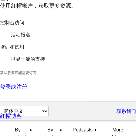
使用红帽帐户，获取更多资源。
控制台访问
活动报名
培训和试用
世界一流的支持
某些服务可能需要订阅。
登录或注册
切
联系我们
红帽博客
换
页
By
By
Podcasts
More
面