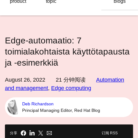
product
topic
blogs
语
言
Edge-automaatio: 7
toimialakohtaista käyttötapausta
ja -esimerkkiä
August 26, 2022
21
分钟阅读
Automation
and management
,
Edge computing
Deb Richardson
Principal Managing Editor, Red Hat Blog
分享
订阅 RSS