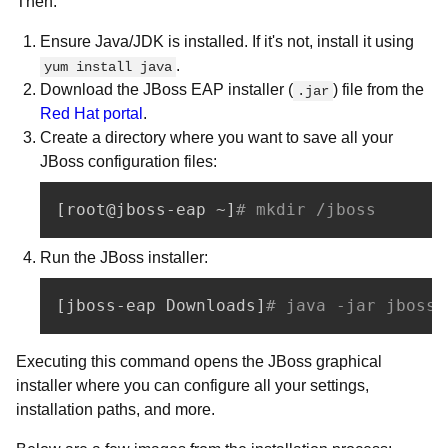
Then:
Ensure Java/JDK is installed. If it's not, install it using
.
yum install java
Download the JBoss EAP installer (
) file from the
.jar
Red Hat portal
.
Create a directory where you want to save all your
JBoss configuration files:
[
root@jboss-eap ~
]
# mkdir /jboss
Run the JBoss installer:
[
jboss-eap Downloads
]
# java -jar jboss-
Executing this command opens the JBoss graphical
installer where you can configure all your settings,
installation paths, and more.