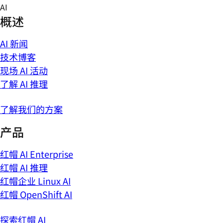
Skip
AI
to
概述
content
AI 新闻
技术博客
现场 AI 活动
了解 AI 推理
了解我们的方案
产品
红帽 AI Enterprise
红帽 AI 推理
红帽企业 Linux AI
红帽 OpenShift AI
探索红帽 AI