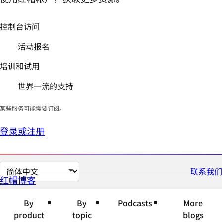
控制台访问
活动报名
培训和试用
世界一流的支持
某些服务可能需要订阅。
登录或注册
切
联系我们
红帽博客
换
页
By
By
Podcasts
More
面
product
topic
blogs
语